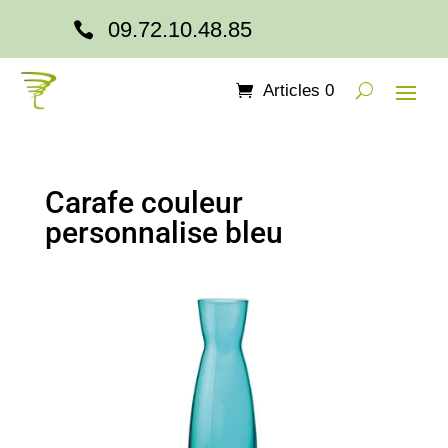
09.72.10.48.85

Articles 0
Carafe couleur
personnalise bleu