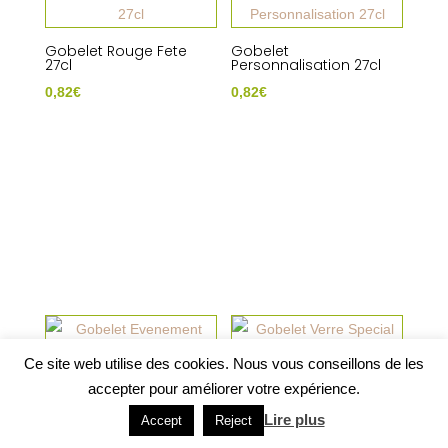
Gobelet Rouge Fete
Gobelet
27cl
Personnalisation 27cl
0,82
€
0,82
€
Ce site web utilise des cookies. Nous vous conseillons de les
accepter pour améliorer votre expérience.
Gobelet Evenement
Gobelet Verre Special
26cl
23cl
Lire plus
Accept
Reject
1,76
€
1,04
€