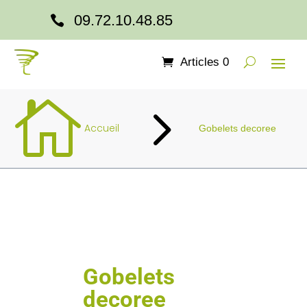
09.72.10.48.85

Articles 0

5
Accueil
Gobelets decoree
Gobelets
decoree