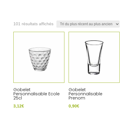
Trié
101 résultats affichés
du
plus
récent
au
plus
ancien
Gobelet
Gobelet
Personnalisable Ecole
Personnalisable
25cl
Prenom
3,12
€
0,90
€