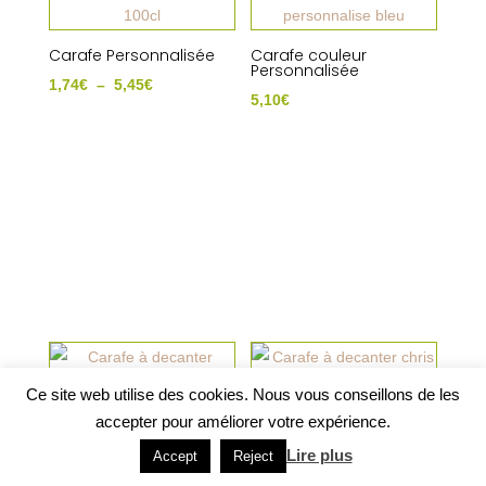
Carafe Personnalisée
Carafe couleur
Personnalisée
Plage
1,74
€
–
5,45
€
5,10
€
de
prix :
1,74€
à
5,45€
Ce site web utilise des cookies. Nous vous conseillons de les
Carafe à decanter chris
accepter pour améliorer votre expérience.
Carafe à decanter
13,13
€
christian
Lire plus
Accept
Reject
28,29
€