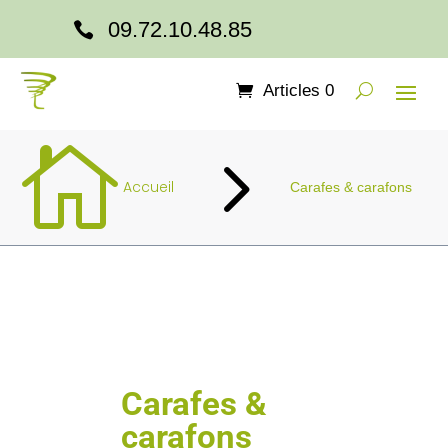
09.72.10.48.85

Articles 0

5
Accueil
Carafes & carafons
Carafes &
carafons