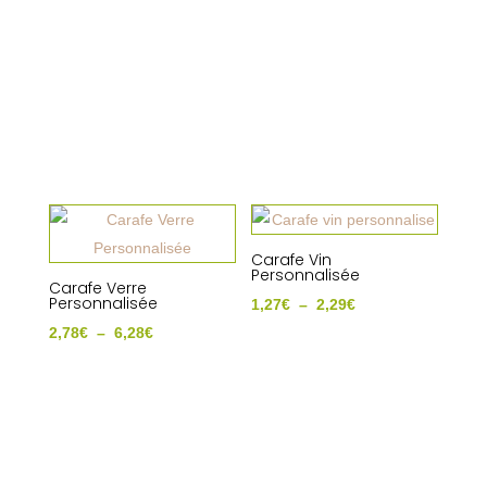
2,32€
prix :
à
2,62€
5,74€
à
3,90€
Carafe Vin
Personnalisée
Carafe Verre
Personnalisée
Plage
1,27
€
–
2,29
€
Plage
de
2,78
€
–
6,28
€
de
prix :
prix :
1,27€
2,78€
à
à
2,29€
6,28€