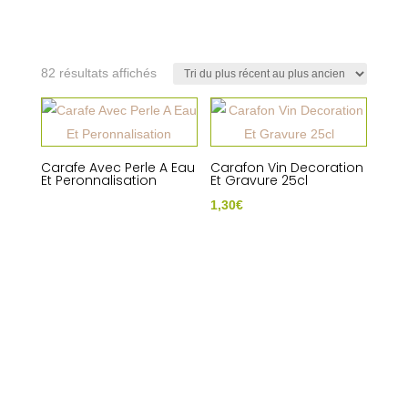
Trié
82 résultats affichés
du
plus
récent
au
Carafe Avec Perle A Eau
Carafon Vin Decoration
plus
Et Peronnalisation
Et Gravure 25cl
ancien
1,30
€