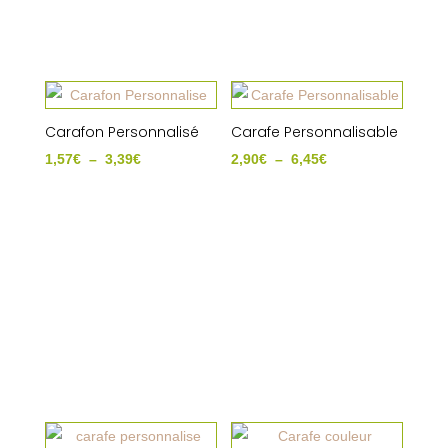
Carafon Personnalisé
Carafe Personnalisable
Plage
Plage
1,57
€
–
3,39
€
2,90
€
–
6,45
€
de
de
prix :
prix :
1,57€
2,90€
à
à
3,39€
6,45€