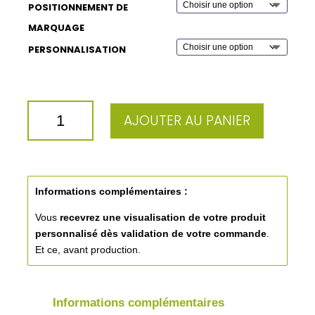
POSITIONNEMENT DE
MARQUAGE
PERSONNALISATION
QUANTITÉ
AJOUTER AU PANIER
DE
CARAFE
DOUBLE
PAROI
A
Informations complémentaires :
THE
Vous
recevrez une visualisation de votre produit
A
personnalisé
dès validation de votre commande
.
PERSONNALISER
Et ce, avant production.
64CL
Informations complémentaires