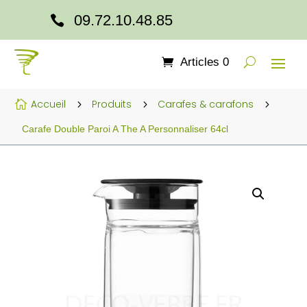
09.72.10.48.85

Articles 0
Accueil
Produits
Carafes & carafons

5
5
5
Carafe Double Paroi A The A Personnaliser 64cl