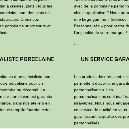
plat à crèmes, plats ; tous les
avec de la porcelaine personn
porcelaine sont des plats de
chic et qualitative ? Nous pro
estauration. Créez vos
une large gamme « Services
 en porcelaine sur-mesure et
Personnalisés » pour rester d
lisés.
l’originalité de votre marque !
.
ALISTE PORCELAINE
UN SERVICE GAR
nfiance à un spécialiste pour
Les produits décorés sont cuit
otre porcelaine pour un
permettent d’avoir une garant
mentaire ou décoratif. La
personnalisation. Les
n sur porcelaine est garantie
personnalisations sont inaltér
France, dans nos ateliers en
inrayables. Nous nous engag
ne estampille fournira cette
ce service de qualité en vous
garantissant la qualité des pro
personnalisés.