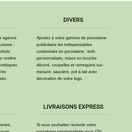
DIVERS
ne agence
Ajoutez à votre gamme de porcelaine
urisme ;
publicitaire les indispensables
oduits
customisés en porcelaine : bols
ur mettre
personnalisés, mises en bouche
uristiques
décoré, coupelles et ramequins sur-
chic
mesure, saucière, pot à lait avec
isés…
décoration de votre logo.
LIVRAISONS EXPRESS
eries,
Si vous souhaitez recevoir votre
rquer
porcelaine personnalisée sous 72h,