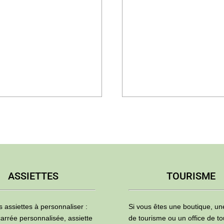
prix :
prix :
1,82€
1,74€
à
à
3,36€
5,45€
ASSIETTES
TOURISME
s assiettes à personnaliser :
Si vous êtes une boutique, u
carrée personnalisée, assiette
de tourisme ou un office de to