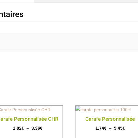
taires
arafe Personnalisée CHR
Carafe Personnalisée
Plage
Plage
1,82
€
–
3,36
€
1,74
€
–
5,45
€
de
de