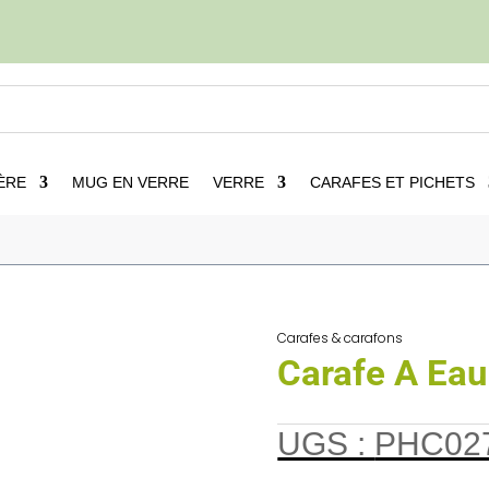
ÈRE
MUG EN VERRE
VERRE
CARAFES ET PICHETS
Carafe A Eau Design Moderne
Carafes & carafons
Carafe A Ea
UGS :
PHC02