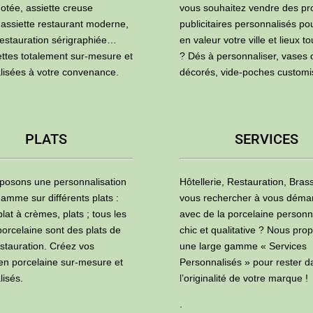
otée, assiette creuse
vous souhaitez vendre des pr
 assiette restaurant moderne,
publicitaires personnalisés po
restauration sérigraphiée…
en valeur votre ville et lieux to
ettes totalement sur-mesure et
? Dés à personnaliser, vases 
lisées à votre convenance.
décorés, vide-poches custom
PLATS
SERVICES
posons une personnalisation
Hôtellerie, Restauration, Brass
amme sur différents plats :
vous rechercher à vous déma
plat à crèmes, plats ; tous les
avec de la porcelaine personn
porcelaine sont des plats de
chic et qualitative ? Nous pro
estauration. Créez vos
une large gamme « Services
 en porcelaine sur-mesure et
Personnalisés » pour rester d
lisés.
l’originalité de votre marque !
.