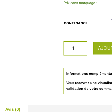
Prix sans marquage :
CONTENANCE
QUANTITÉ
AJOUT
DE
CARAFE
A
EAU
DESIGN
Informations complémenta
MODERNE
Vous
recevrez une visualis
validation de votre comm
Avis (0)