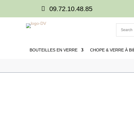

09.72.10.48.85
BOUTEILLES EN VERRE
CHOPE & VERRE À BI

Accueil
5
Produits
5
Carafes & carafons
5