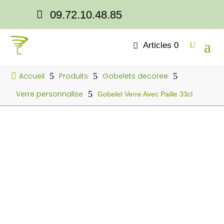

09.72.10.48.85
Articles 0

Accueil
5
Produits
5
Gobelets decoree
5
Verre personnalise
5
Gobelet Verre Avec Paille 33cl