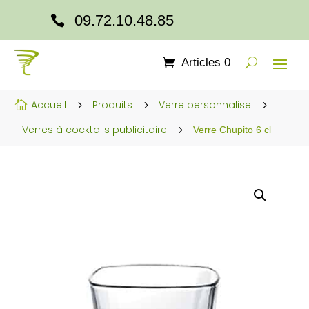
09.72.10.48.85

Articles 0
Accueil
Produits
Verre personnalise

5
5
5
Verres à cocktails publicitaire
5
Verre Chupito 6 cl