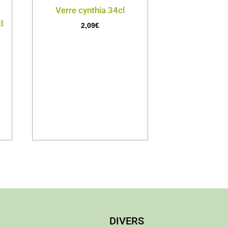
Verre cynthia 34cl
l
2,09
€
DIVERS