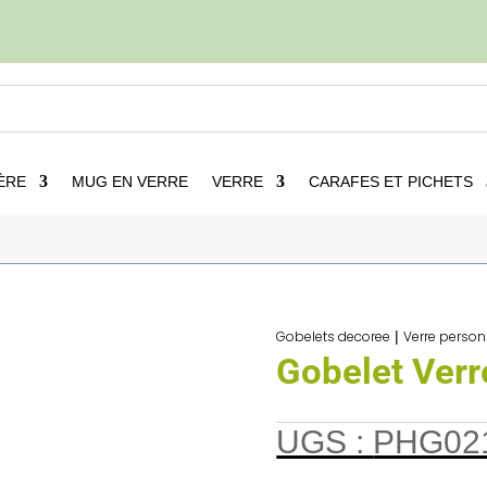
ÈRE
MUG EN VERRE
VERRE
CARAFES ET PICHETS
Verre personnalise
5
Gobelet Verre Special 23cl
Gobelets decoree
|
Verre person
Gobelet Verr
UGS :
PHG02