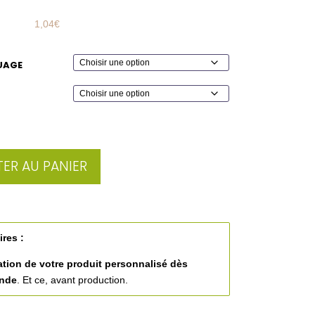
1,04
€
UAGE
ER AU PANIER
ires :
ation de votre produit personnalisé
dès
ande
. Et ce, avant production.