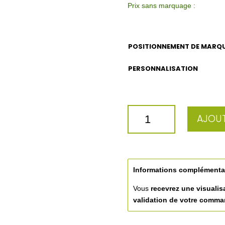
Prix sans marquage :
POSITIONNEMENT DE MARQ
PERSONNALISATION
QUANTITÉ
AJOUT
DE
GOBELET
VERRE
SPECIAL
23CL
Informations complémenta
Vous
recevrez une visualis
validation de votre comm