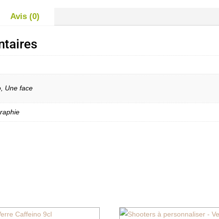
Avis (0)
taires
o, Une face
graphie