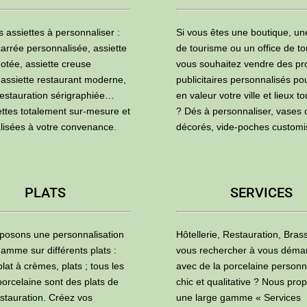
s assiettes à personnaliser :
Si vous êtes une boutique, u
carrée personnalisée, assiette
de tourisme ou un office de to
otée, assiette creuse
vous souhaitez vendre des pr
 assiette restaurant moderne,
publicitaires personnalisés po
restauration sérigraphiée…
en valeur votre ville et lieux to
ettes totalement sur-mesure et
? Dés à personnaliser, vases 
lisées à votre convenance.
décorés, vide-poches custom
PLATS
SERVICES
posons une personnalisation
Hôtellerie, Restauration, Brass
amme sur différents plats :
vous rechercher à vous déma
plat à crèmes, plats ; tous les
avec de la porcelaine personn
porcelaine sont des plats de
chic et qualitative ? Nous pro
estauration. Créez vos
une large gamme « Services