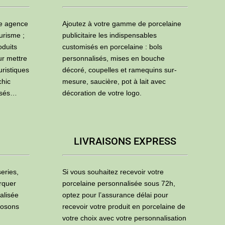
ne agence
Ajoutez à votre gamme de porcelaine
urisme ;
publicitaire les indispensables
oduits
customisés en porcelaine : bols
ur mettre
personnalisés, mises en bouche
uristiques
décoré, coupelles et ramequins sur-
chic
mesure, saucière, pot à lait avec
isés…
décoration de votre logo.
LIVRAISONS EXPRESS
eries,
Si vous souhaitez recevoir votre
rquer
porcelaine personnalisée sous 72h,
alisée
optez pour l’assurance délai pour
posons
recevoir votre produit en porcelaine de
votre choix avec votre personnalisation