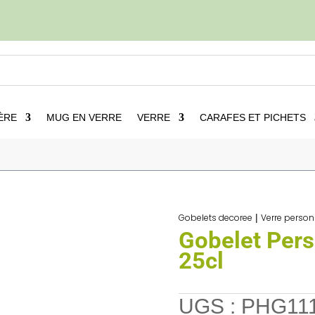
ÈRE
MUG EN VERRE
VERRE
CARAFES ET PICHETS
Verre personnalise
5
Gobelet Personnalisable Ecole 25cl
Gobelets decoree
|
Verre person
Gobelet Pers
25cl
UGS :
PHG11