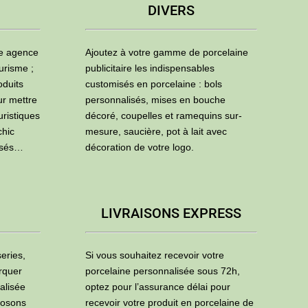
DIVERS
ne agence
Ajoutez à votre gamme de porcelaine
urisme ;
publicitaire les indispensables
oduits
customisés en porcelaine : bols
ur mettre
personnalisés, mises en bouche
uristiques
décoré, coupelles et ramequins sur-
chic
mesure, saucière, pot à lait avec
isés…
décoration de votre logo.
LIVRAISONS EXPRESS
eries,
Si vous souhaitez recevoir votre
rquer
porcelaine personnalisée sous 72h,
alisée
optez pour l’assurance délai pour
posons
recevoir votre produit en porcelaine de