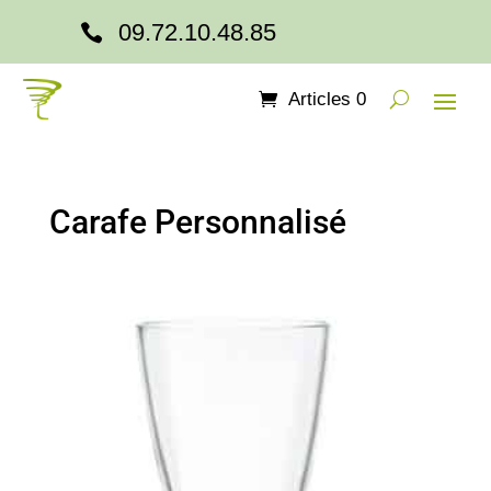
09.72.10.48.85

Articles 0
Carafe Personnalisé