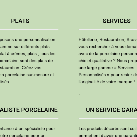
PLATS
SERVICES
posons une personnalisation
Hôtellerie, Restauration, Brass
amme sur différents plats :
vous rechercher à vous déma
plat à crèmes, plats ; tous les
avec de la porcelaine personn
porcelaine sont des plats de
chic et qualitative ? Nous pro
estauration. Créez vos
une large gamme « Services
 en porcelaine sur-mesure et
Personnalisés » pour rester d
lisés.
l’originalité de votre marque !
.
ALISTE PORCELAINE
UN SERVICE GAR
nfiance à un spécialiste pour
Les produits décorés sont cuit
otre porcelaine pour un
permettent d’avoir une garant