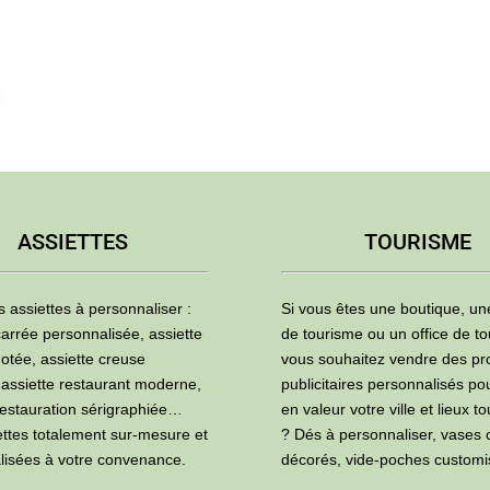
ASSIETTES
TOURISME
s assiettes à personnaliser :
Si vous êtes une boutique, u
carrée personnalisée, assiette
de tourisme ou un office de to
otée, assiette creuse
vous souhaitez vendre des pr
 assiette restaurant moderne,
publicitaires personnalisés po
restauration sérigraphiée…
en valeur votre ville et lieux to
ettes totalement sur-mesure et
? Dés à personnaliser, vases 
lisées à votre convenance.
décorés, vide-poches custom