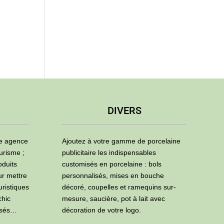
DIVERS
ne agence
Ajoutez à votre gamme de porcelaine
urisme ;
publicitaire les indispensables
oduits
customisés en porcelaine : bols
ur mettre
personnalisés, mises en bouche
uristiques
décoré, coupelles et ramequins sur-
chic
mesure, saucière, pot à lait avec
isés…
décoration de votre logo.