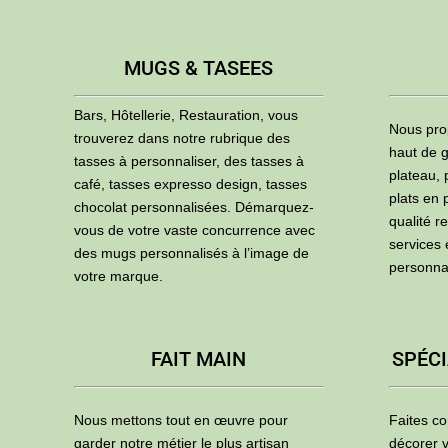
MUGS & TASEES
Bars, Hôtellerie, Restauration, vous
Nous pro
trouverez dans notre rubrique des
haut de g
tasses à personnaliser, des tasses à
plateau, 
café, tasses expresso design, tasses
plats en 
chocolat personnalisées. Démarquez-
qualité r
vous de votre vaste concurrence avec
services
des mugs personnalisés à l’image de
personna
votre marque.
FAIT MAIN
SPÉCI
Nous mettons tout en œuvre pour
Faites co
garder notre métier le plus artisan
décorer v