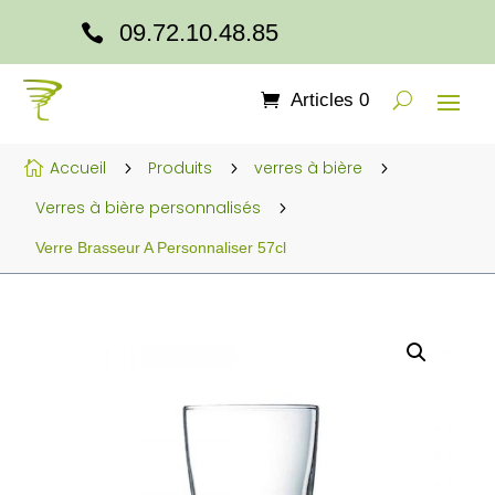
09.72.10.48.85

Articles 0
Accueil
Produits
verres à bière

5
5
5
Verres à bière personnalisés
5
Verre Brasseur A Personnaliser 57cl