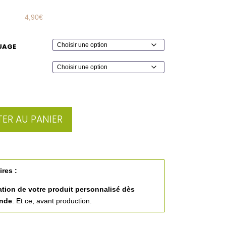
4,90
€
UAGE
ER AU PANIER
ires :
ation de votre produit personnalisé
dès
ande
. Et ce, avant production.