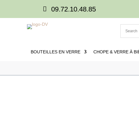

09.72.10.48.85
BOUTEILLES EN VERRE
CHOPE & VERRE À BI

Accueil
5
Produits
5
Verre personnalise
5