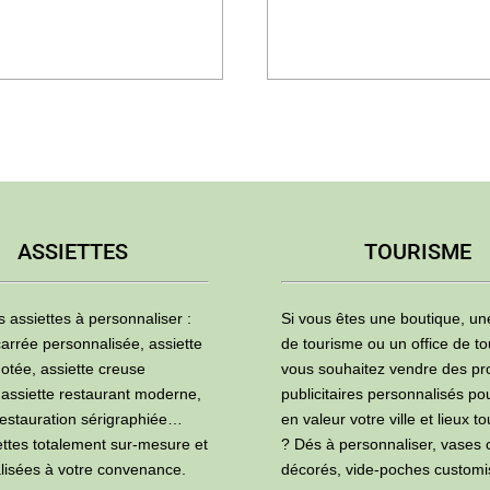
ASSIETTES
TOURISME
s assiettes à personnaliser :
Si vous êtes une boutique, u
carrée personnalisée, assiette
de tourisme ou un office de to
otée, assiette creuse
vous souhaitez vendre des pr
 assiette restaurant moderne,
publicitaires personnalisés po
restauration sérigraphiée…
en valeur votre ville et lieux to
ettes totalement sur-mesure et
? Dés à personnaliser, vases 
lisées à votre convenance.
décorés, vide-poches custom