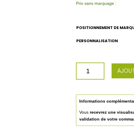
Prix sans marquage :
POSITIONNEMENT DE MARQ
PERSONNALISATION
QUANTITÉ
AJOUT
DE
LOGOTER
COUPE
COCKTAIL
36CL
Informations complémenta
Vous
recevrez une visualis
validation de votre comm