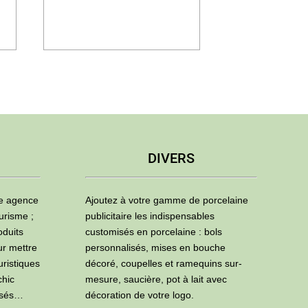
DIVERS
ne agence
Ajoutez à votre gamme de porcelaine
urisme ;
publicitaire les indispensables
oduits
customisés en porcelaine : bols
ur mettre
personnalisés, mises en bouche
uristiques
décoré, coupelles et ramequins sur-
chic
mesure, saucière, pot à lait avec
isés…
décoration de votre logo.