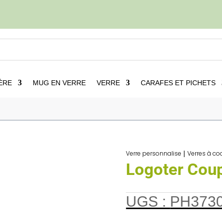
ÈRE
MUG EN VERRE
VERRE
CARAFES ET PICHETS
Verres à cocktails publicitaire
5
Logoter Coupe Cocktail 36cl
Verre personnalise
|
Verres à coc
Logoter Coup
UGS :
PH373