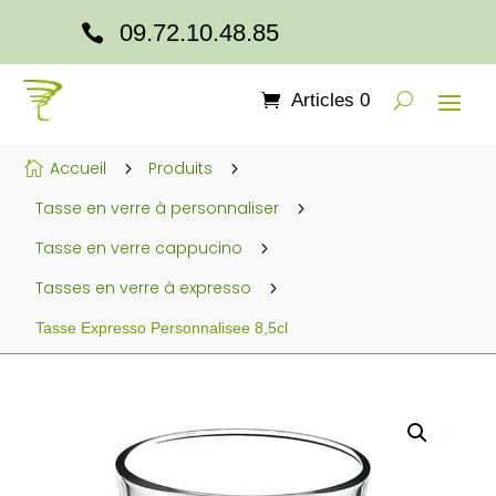
09.72.10.48.85

Articles 0
Accueil
Produits

5
5
Tasse en verre à personnaliser
5
Tasse en verre cappucino
5
Tasses en verre à expresso
5
Tasse Expresso Personnalisee 8,5cl