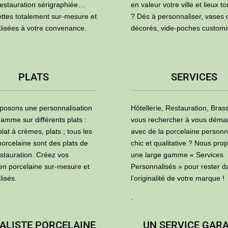
restauration sérigraphiée…
en valeur votre ville et lieux to
ettes totalement sur-mesure et
? Dés à personnaliser, vases 
lisées à votre convenance.
décorés, vide-poches custom
PLATS
SERVICES
posons une personnalisation
Hôtellerie, Restauration, Brass
amme sur différents plats :
vous rechercher à vous déma
plat à crèmes, plats ; tous les
avec de la porcelaine personn
porcelaine sont des plats de
chic et qualitative ? Nous pro
estauration. Créez vos
une large gamme « Services
 en porcelaine sur-mesure et
Personnalisés » pour rester d
lisés.
l’originalité de votre marque !
.
ALISTE PORCELAINE
UN SERVICE GAR