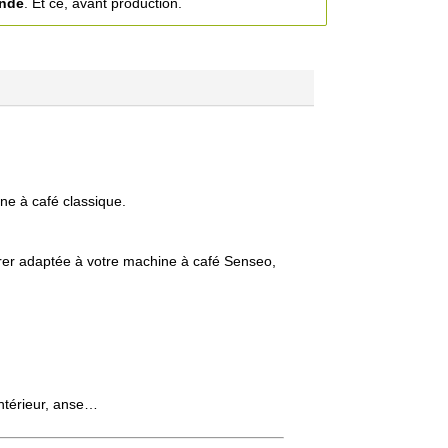
ande
. Et ce, avant production.
ine à café classique.
rer adaptée à votre machine à café Senseo,
intérieur, anse…