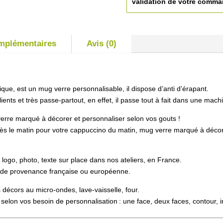
validation de votre comm
omplémentaires
Avis (0)
ue, est un mug verre personnalisable, il dispose d’anti d’érapant.
ents et très passe-partout, en effet, il passe tout à fait dans une mach
erre marqué à décorer et personnaliser selon vos gouts !
ès le matin pour votre cappuccino du matin, mug verre marqué à déco
ogo, photo, texte sur place dans nos ateliers, en France.
e, de provenance française ou européenne.
 décors au micro-ondes, lave-vaisselle, four.
 selon vos besoin de personnalisation : une face, deux faces, contour, 