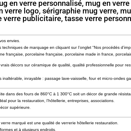
g en verre personnalisé, mug en verre 
n verre logo, sérigraphie mug verre, mu
 verre publicitaire, tasse verre personn
vos envies.
tes techniques de marquage en cliquant sur l’onglet “Nos procédés d’imp
ne française, porcelaine française, porcelaine made in france, porcela
 vrais décors sur céramique de qualité, qualité professionnelle pour re
 inaltérable, inrayable : passage lave-vaisselle, four et micro-ondes ga
 cuite dans des fours de 860°C à 1 300°C soit un décor de grande rési
l pour la restauration, l’hôtellerie, entreprises, associations.
décor supérieure.
verre marqué est une qualité de verrerie hôtellerie restauration.
formes et à plusieurs endroits.