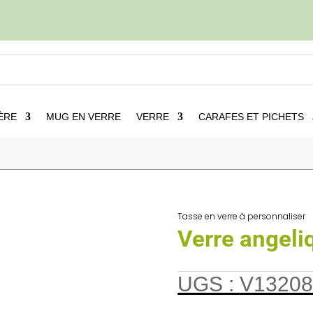
ÈRE
MUG EN VERRE
VERRE
CARAFES ET PICHETS
nnaliser
5
Verre angelique
Tasse en verre à personnaliser
Verre angeli
UGS :
V13208