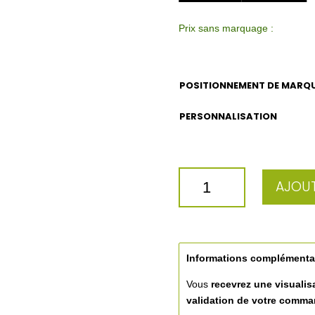
Prix sans marquage :
POSITIONNEMENT DE MARQ
PERSONNALISATION
QUANTITÉ
AJOUT
DE
VERRE
COGNAC
PERSONNALISABLE
47CL
Informations complémenta
Vous
recevrez une visualis
validation de votre comm