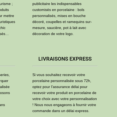
urisme ;
publicitaire les indispensables
oduits
customisés en porcelaine : bols
ur mettre
personnalisés, mises en bouche
uristiques
décoré, coupelles et ramequins sur-
chic
mesure, saucière, pot à lait avec
isés…
décoration de votre logo.
LIVRAISONS EXPRESS
eries,
Si vous souhaitez recevoir votre
rquer
porcelaine personnalisée sous 72h,
alisée
optez pour l’assurance délai pour
posons
recevoir votre produit en porcelaine de
votre choix avec votre personnalisation
ans
! Nous nous engageons à fournir votre
commande dans un délai express.