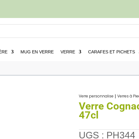
ÈRE
MUG EN VERRE
VERRE
CARAFES ET PICHETS
Verres à Pied personnalisées
5
Verre Cognac Personnalisable 47
Verre personnalise
|
Verres à Pi
Verre Cogna
47cl
UGS :
PH344