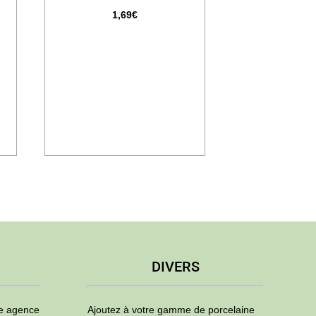
1,69
€
DIVERS
ne agence
Ajoutez à votre gamme de porcelaine