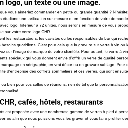
n logo, un texte ou une image.
é que vous aimeriez commander en petite ou grande quantité ? N’hésite
us étudions une tarification sur-mesure et en fonction de votre dema
avec logo. Inférieur à 72 unités, nous serons en mesure de vous propos
ue sur votre verre logo CHR.
érent les restaurateurs, les cavistes ou les responsables de bar qui rech
 besoins quotidiens. C’est pour cela que la gravure sur verre à vin ou 
ez sur l’image de marque de votre clientèle. Pour autant, le verre à vi
ents spéciaux qui vous donnent envie d’offrir un verre de qualité pe
n marquage en sérigraphie, en vrai décor ou en gravure sablage. Pour 
té d’entreprise des coffrets sommeliers et ces verres, qui sont ensuite 
u bien pour vos salles de réunions, rien de tel que la personnalisati
rsonnalisé.
CHR, cafés, hôtels, restaurants
ts est proposée avec une nombreuse gamme de verres à pied à pers
erres afin que nous puissions vous les graver et vous faire profiter de