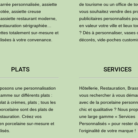
carrée personnalisée, assiette
de tourisme ou un office de to
otée, assiette creuse
vous souhaitez vendre des pr
 assiette restaurant moderne,
publicitaires personnalisés po
restauration sérigraphiée…
en valeur votre ville et lieux to
ettes totalement sur-mesure et
? Dés à personnaliser, vases 
lisées à votre convenance.
décorés, vide-poches custom
PLATS
SERVICES
posons une personnalisation
Hôtellerie, Restauration, Brass
amme sur différents plats :
vous rechercher à vous déma
plat à crèmes, plats ; tous les
avec de la porcelaine personn
porcelaine sont des plats de
chic et qualitative ? Nous pro
estauration. Créez vos
une large gamme « Services
 en porcelaine sur-mesure et
Personnalisés » pour rester d
lisés.
l’originalité de votre marque !