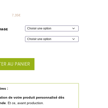
7,35
€
UAGE
ER AU PANIER
ires :
ation de votre produit personnalisé
dès
ande
. Et ce, avant production.