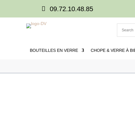

09.72.10.48.85
BOUTEILLES EN VERRE
CHOPE & VERRE À BI

Accueil
5
Produits
5
Verre personnalise
5