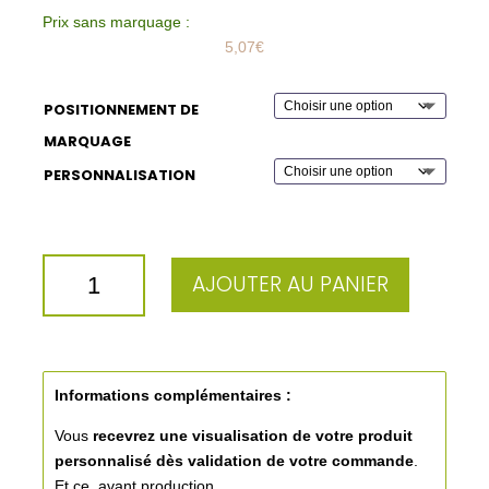
Prix sans marquage :
5,07
€
POSITIONNEMENT DE
MARQUAGE
PERSONNALISATION
QUANTITÉ
AJOUTER AU PANIER
DE
VERRE
THERMIC
A
GRAVER
Informations complémentaires :
12CL
Vous
recevrez une visualisation de votre produit
personnalisé
dès validation de votre commande
.
Et ce, avant production.