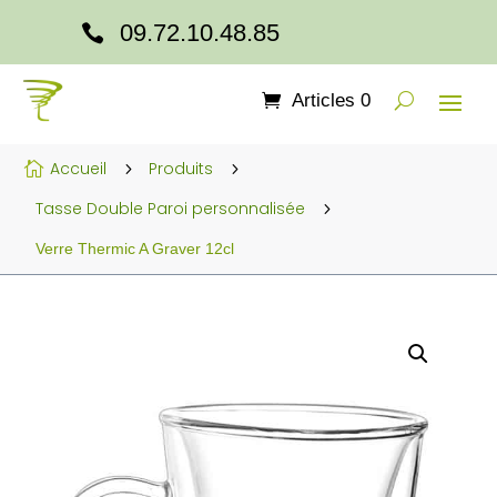
09.72.10.48.85

Articles 0
Accueil
Produits

5
5
Tasse Double Paroi personnalisée
5
Verre Thermic A Graver 12cl