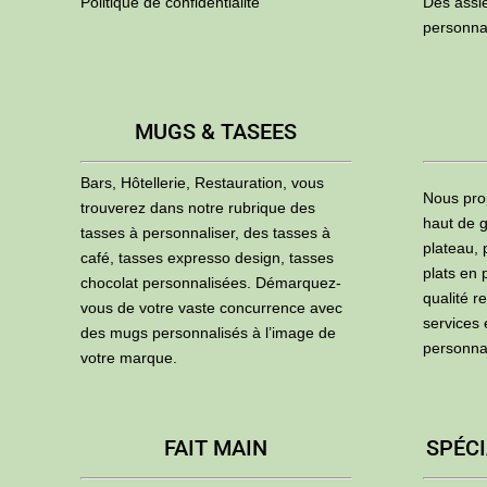
Politique de confidentialité
Des assi
personna
MUGS & TASEES
Bars, Hôtellerie, Restauration, vous
Nous pro
trouverez dans notre rubrique des
haut de g
tasses à personnaliser, des tasses à
plateau, 
café, tasses expresso design, tasses
plats en 
chocolat personnalisées. Démarquez-
qualité r
vous de votre vaste concurrence avec
services
des mugs personnalisés à l’image de
personna
votre marque.
FAIT MAIN
SPÉCI