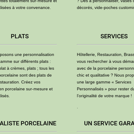
ettes totalement sur-mesure et
? Dés à personnaliser, vases 
lisées à votre convenance.
décorés, vide-poches custom
PLATS
SERVICES
posons une personnalisation
Hôtellerie, Restauration, Brass
amme sur différents plats :
vous rechercher à vous déma
plat à crèmes, plats ; tous les
avec de la porcelaine personn
porcelaine sont des plats de
chic et qualitative ? Nous pro
estauration. Créez vos
une large gamme « Services
 en porcelaine sur-mesure et
Personnalisés » pour rester d
lisés.
l’originalité de votre marque !
.
ALISTE PORCELAINE
UN SERVICE GAR