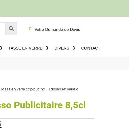

Votre Demande de Devis
TASSE EN VERRE
DIVERS
CONTACT
xpresso
5
Tasse Expresso Publicitaire 8,5cl
|
Tasse en verre cappucino
|
Tasses en verre à
so Publicitaire 8,5cl
6