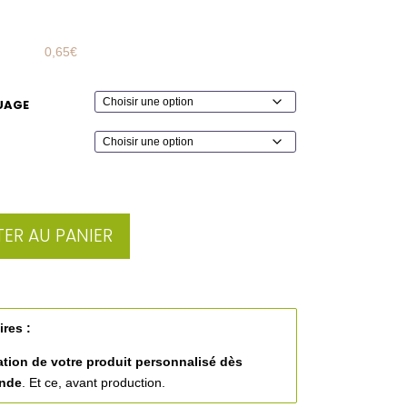
0,65
€
UAGE
ER AU PANIER
ires :
ation de votre produit personnalisé
dès
ande
. Et ce, avant production.