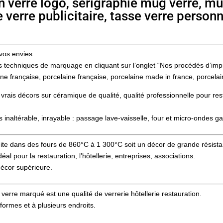
n verre logo, sérigraphie mug verre, mu
 verre publicitaire, tasse verre personn
vos envies.
tes techniques de marquage en cliquant sur l’onglet “Nos procédés d’imp
ne française, porcelaine française, porcelaine made in france, porcela
 vrais décors sur céramique de qualité, qualité professionnelle pour re
 inaltérable, inrayable : passage lave-vaisselle, four et micro-ondes ga
 cuite dans des fours de 860°C à 1 300°C soit un décor de grande rési
l pour la restauration, l’hôtellerie, entreprises, associations.
décor supérieure.
verre marqué est une qualité de verrerie hôtellerie restauration.
formes et à plusieurs endroits.