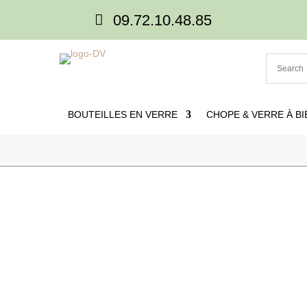

09.72.10.48.85
BOUTEILLES EN VERRE
CHOPE & VERRE À BI

Accueil
5
Produits
5
Tasse en verre à perso