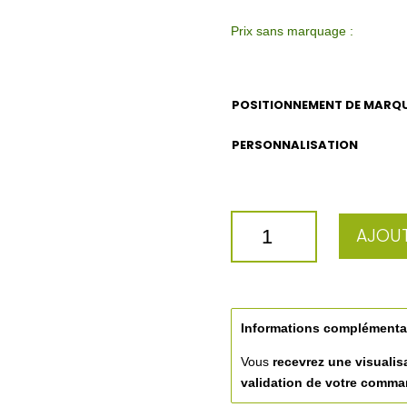
Prix sans marquage :
POSITIONNEMENT DE MARQ
PERSONNALISATION
QUANTITÉ
AJOUT
DE
TASSE
EXPRESSO
PUBLICITAIRE
8,5CL
Informations complémenta
Vous
recevrez une visualis
validation de votre comm