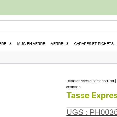
ÈRE
MUG EN VERRE
VERRE
CARAFES ET PICHETS
nnaliser
5
Tasse en verre cappucino
5
Tasses en verre à e
Tasse en verre à personnaliser
expresso
Tasse Expres
UGS :
PH003